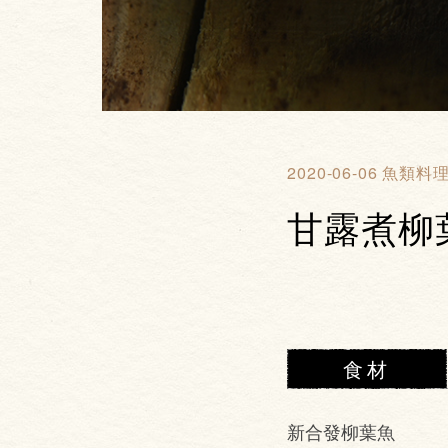
2020-06-06
魚類料
甘露煮柳
食材
新合發柳葉魚