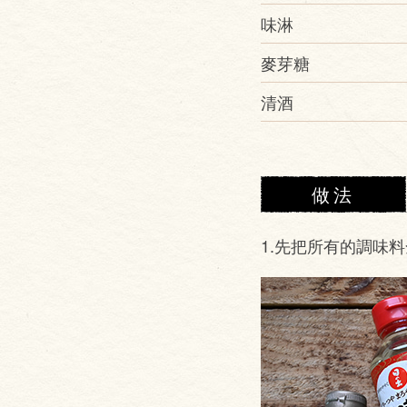
味淋
麥芽糖
清酒
做法
1.先把所有的調味