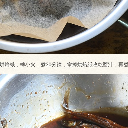
上烘焙紙，轉小火，煮30分鐘，拿掉烘焙紙收乾醬汁，再煮