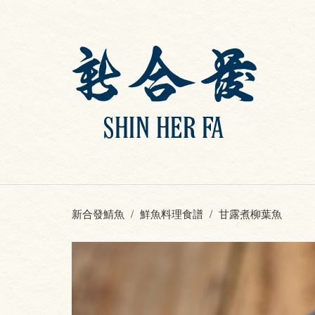
新合發鯖魚
鮮魚料理食譜
甘露煮柳葉魚