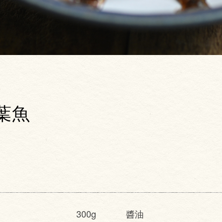
理
葉魚
300g
醬油