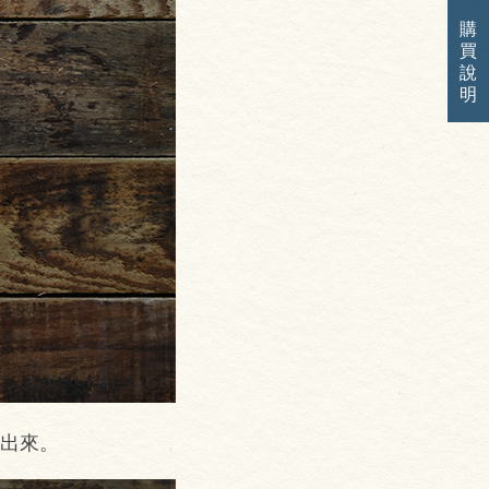
購
買
說
明
噗出來。