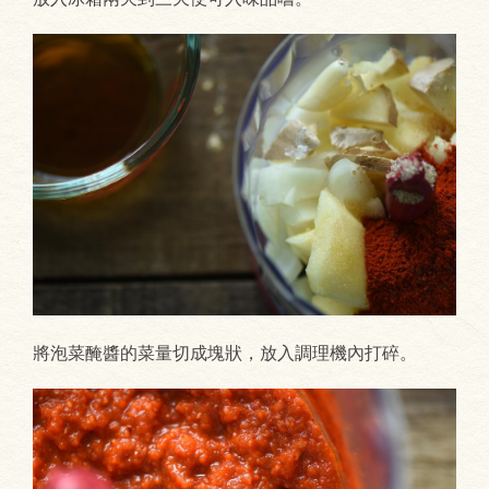
將泡菜醃醬的菜量切成塊狀，放入調理機內打碎。