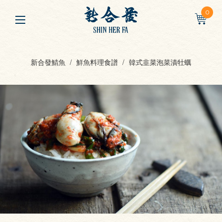
0
新合發鯖魚
鮮魚料理食譜
韓式韭菜泡菜漬牡蠣