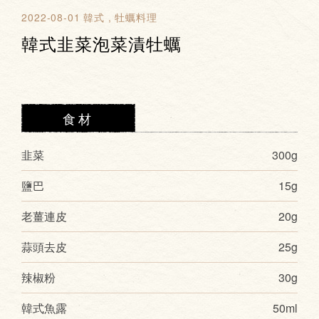
2022-08-01
韓式
牡蠣料理
韓式韭菜泡菜漬牡蠣
食材
韭菜
300g
鹽巴
15g
老薑連皮
20g
蒜頭去皮
25g
辣椒粉
30g
韓式魚露
50ml