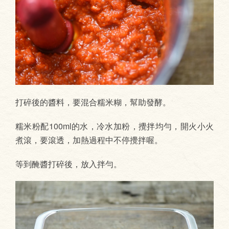
打碎後的醬料，要混合糯米糊，幫助發酵。
糯米粉配100ml的水，冷水加粉，攪拌均勻，開火小火
煮滾，要滾透，加熱過程中不停攪拌喔。
等到醃醬打碎後，放入拌勻。