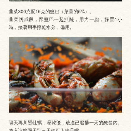
韭菜300克配15克的鹽巴（菜量的5%）。
韭菜切成段，跟鹽巴一起抓醃，用力一點，靜置1小
時，接著用手擰乾水分，備用。
隔天再川燙牡蠣，瀝乾後，放進已發酵一天的醃醬內。
放入冰箱兩天到三天便可入味品嚐。