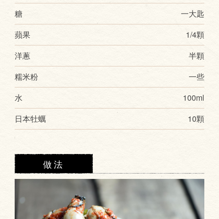
糖
一大匙
蘋果
1/4顆
洋蔥
半顆
糯米粉
一些
水
100ml
日本牡蠣
10顆
做法