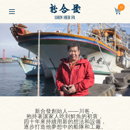
0
新合發創始人——川爸，
抱持著讓家人吃到鮮魚的初衷，
四十年來持續用新的想法和設備，
逐步打造他夢想中的船隊和工廠。