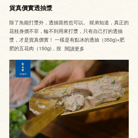
貨真價實透抽漿
除了魚能打漿外，透抽當然也可以。 猩弟知道，真正的
花枝身價不菲，輪不到用來打漿，只有自己打的透抽
漿，才是貨真價實！ 一樣是有點冰的透抽（350g)+肥
肥的五花肉（150g)，按
閱讀更多