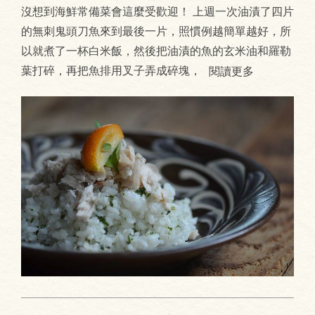
沒想到海鮮常備菜會這麼受歡迎！ 上週一次油漬了四片
的無刺鬼頭刀魚來到最後一片，照慣例越簡單越好，所
以就煮了一杯白米飯，然後把油漬的魚的玄米油和羅勒
葉打碎，再把魚排用叉子弄成碎塊，
閱讀更多