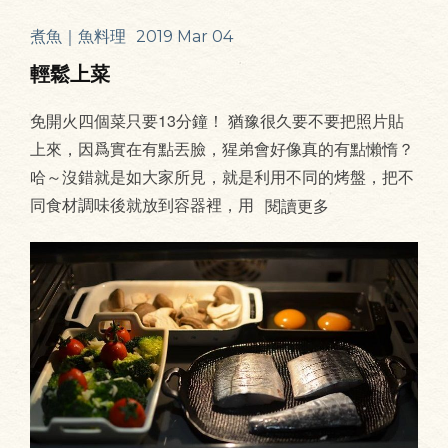
煮魚｜魚料理
2019 Mar 04
輕鬆上菜
免開火四個菜只要13分鐘！ 猶豫很久要不要把照片貼
上來，因爲實在有點丟臉，猩弟會好像真的有點懶惰？
哈～沒錯就是如大家所見，就是利用不同的烤盤，把不
同食材調味後就放到容器裡，用
閱讀更多