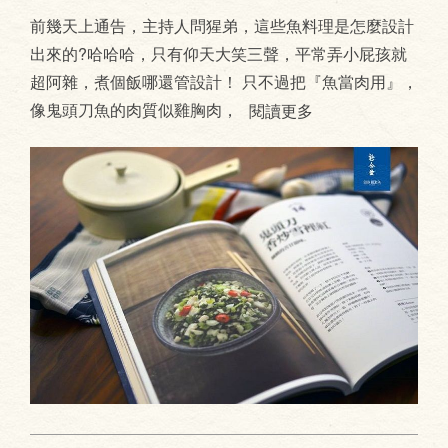
前幾天上通告，主持人問猩弟，這些魚料理是怎麼設計
出來的?哈哈哈，只有仰天大笑三聲，平常弄小屁孩就
超阿雜，煮個飯哪還管設計！ 只不過把『魚當肉用』，
像鬼頭刀魚的肉質似雞胸肉，
閱讀更多