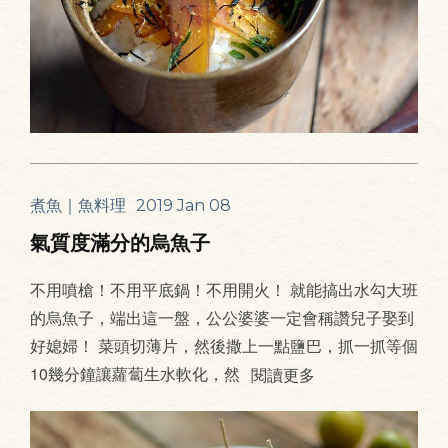
煮魚｜魚料理
2019 Jan 08
氣質度滿分的烏魚子
不用噴槍！不用平底鍋！不用開火！ 就能搞出水勾大班
的烏魚子，端出這一盤，公公婆婆一定會稱讚兒子娶到
好媳婦！ 菜頭切薄片，然後撒上一點鹽巴，抓一抓等個
10幾分鐘讓蘿蔔生水軟化，然
閱讀更多