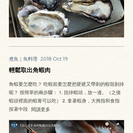
煮魚｜魚料理
2018 Oct 19
輕鬆取出角蝦肉
角蝦要怎麼吃？ 吃蝦前要怎麼把硬硬又帶刺的蝦殼剝掉
呢？ 很簡單的兩步驟： 1. 扭掉蝦頭，放一邊。（之後
蝦頭裡面的蝦膏可以吃） 2. 拿著蝦身，大拇指和食指
按著中段
閱讀更多