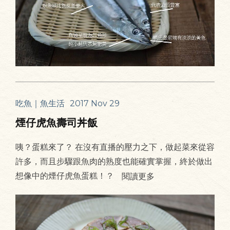
吃魚｜魚生活
2017 Nov 29
煙仔虎魚壽司丼飯
咦？蛋糕來了？ 在沒有直播的壓力之下，做起菜來從容
許多，而且步驟跟魚肉的熟度也能確實掌握，終於做出
想像中的煙仔虎魚蛋糕！？
閱讀更多