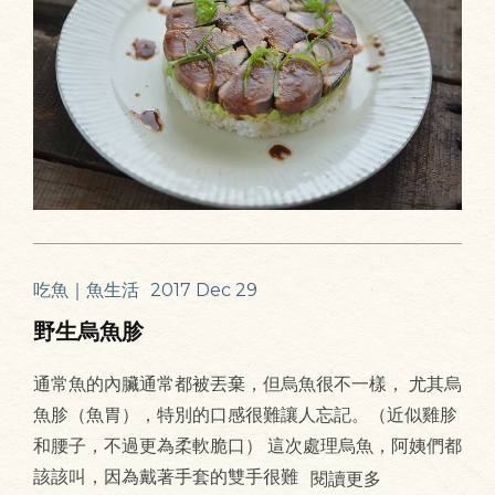
吃魚｜魚生活
2017 Dec 29
野生烏魚胗
通常魚的內臟通常都被丟棄，但烏魚很不一樣， 尤其烏
魚胗（魚胃），特別的口感很難讓人忘記。（近似雞胗
和腰子，不過更為柔軟脆口） 這次處理烏魚，阿姨們都
該該叫，因為戴著手套的雙手很難
閱讀更多