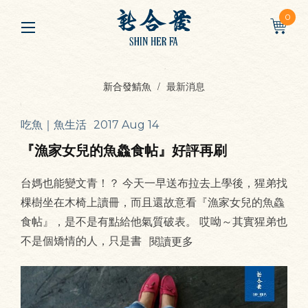
0
新合發鯖魚
最新消息
吃魚｜魚生活
2017 Aug 14
『漁家女兒的魚鱻食帖』好評再刷
台媽也能變文青！？ 今天一早送布拉去上學後，猩弟找
棵樹坐在木椅上讀冊，而且還故意看『漁家女兒的魚鱻
食帖』，是不是有點給他氣質破表。 哎呦～其實猩弟也
不是個矯情的人，只是書
閱讀更多