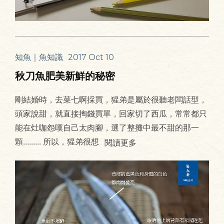
知魚｜魚知識
2017 Oct 10
秋刀魚肥美新鮮的秘密
剛結婚時，去菜七啊採買，猩弟是屬於很聽老闆話型，
頭家說甜，就直接掏錢買單，回家切了西瓜，常常都只
能在灶咖怨嘆自己太肉腳，選了整攤中最不甜的那一
顆......... 所以，猩弟很想
閱讀更多