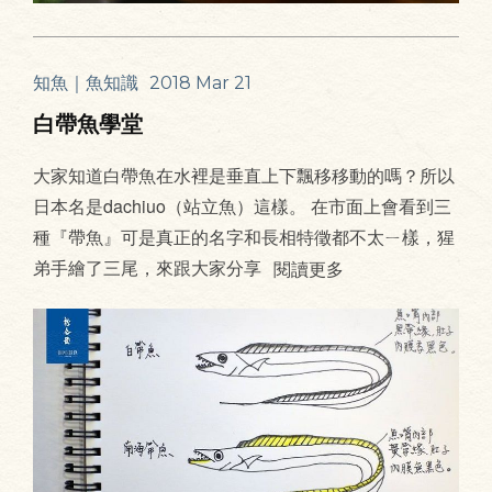
知魚｜魚知識
2018 Mar 21
白帶魚學堂
大家知道白帶魚在水裡是垂直上下飄移移動的嗎？所以
日本名是dachiuo（站立魚）這樣。 在市面上會看到三
種『帶魚』可是真正的名字和長相特徵都不太ㄧ樣，猩
弟手繪了三尾，來跟大家分享
閱讀更多