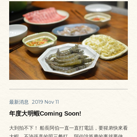
最新消息
2019 Nov 11
年度大明蝦Coming Soon!
大到拍不下！ 船長阿伯一直一直打電話，要猩弟快來看
大蝦，不誇張真的照三餐打。 阿伯說答應的事就要做