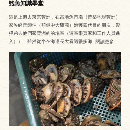
鮑魚知識學堂
這是上週去東京豐洲，在當地魚市場（昔築地現豐洲）
家族經營卸仲（類似中大盤商）漁獲四代目的朋友，帶
猩弟去他們家豐洲的的場區（這區限買家和工作人員進
入）），雖然從小在海邊長大看過很多海
閱讀更多