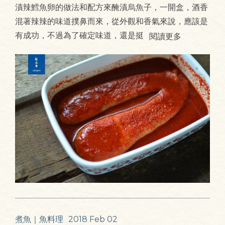
漬辣鱈魚卵的做法和配方來醃漬烏魚子，一開盒，酒香
混著辣辣的味道撲鼻而來，從外觀和香氣來說，應該是
有成功，不過為了確定味道，還是挺
閱讀更多
煮魚｜魚料理
2018 Feb 02