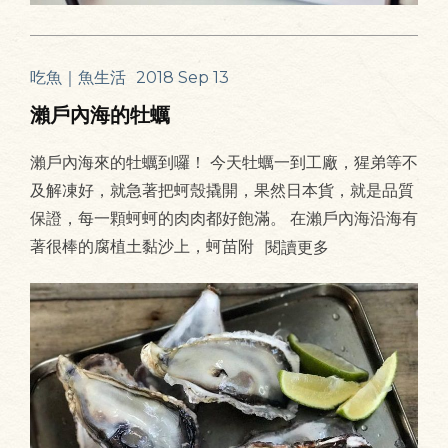
吃魚｜魚生活
2018 Sep 13
瀨戶內海的牡蠣
瀨戶內海來的牡蠣到囉！ 今天牡蠣一到工廠，猩弟等不
及解凍好，就急著把蚵殼撬開，果然日本貨，就是品質
保證，每一顆蚵蚵的肉肉都好飽滿。 在瀨戶內海沿海有
著很棒的腐植土黏沙上，蚵苗附
閱讀更多