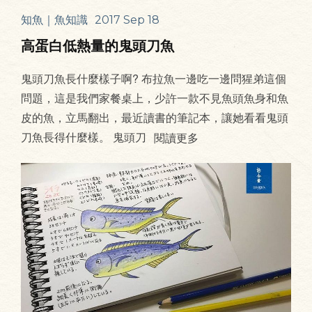
知魚｜魚知識
2017 Sep 18
高蛋白低熱量的鬼頭刀魚
鬼頭刀魚長什麼樣子啊? 布拉魚一邊吃一邊問猩弟這個
問題，這是我們家餐桌上，少許一款不見魚頭魚身和魚
皮的魚，立馬翻出，最近讀書的筆記本，讓她看看鬼頭
刀魚長得什麼樣。 鬼頭刀
閱讀更多