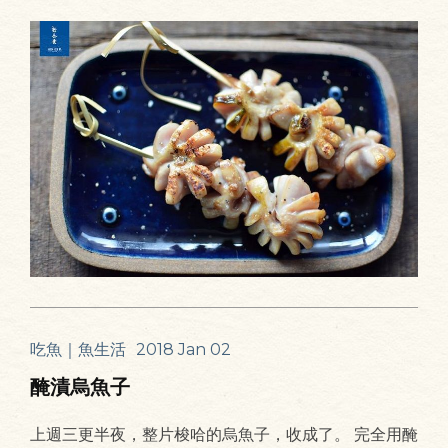
吃魚｜魚生活
2018 Jan 02
醃漬烏魚子
上週三更半夜，整片梭哈的烏魚子，收成了。 完全用醃