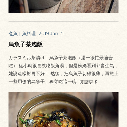
煮魚｜魚料理
2019 Jan 21
烏魚子茶泡飯
カラスミお茶漬け｜烏魚子茶泡飯（週一很忙最適合
吃） 從小就很喜歡吃飯角湯，但是粉媽看到都會生氣，
她說這樣對胃不好！ 然後，把烏魚子切得很薄，再撒上
一些用刨的烏魚子，猩弟吃這一碗
閱讀更多