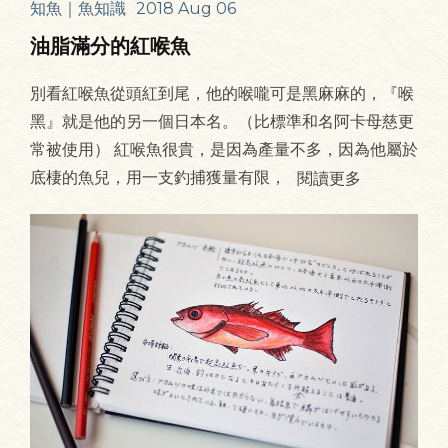
知魚｜魚知識
2018 Aug 06
油脂滿分的紅喉魚
別看紅喉魚從頭紅到尾，他的喉嚨可是黑麻麻的，『喉
黑』就是他的另一個日本名。（比標準和名阿卡母慈更
常被使用） 紅喉魚很貴，是因為產量不多，因為他屬於
底棲的魚兒，用一支釣捕獲量有限，
閱讀更多