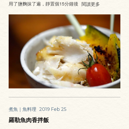
用了鹽麴抹了遍，靜置個15分鐘後
閱讀更多
煮魚｜魚料理
2019 Feb 25
羅勒魚肉香拌飯