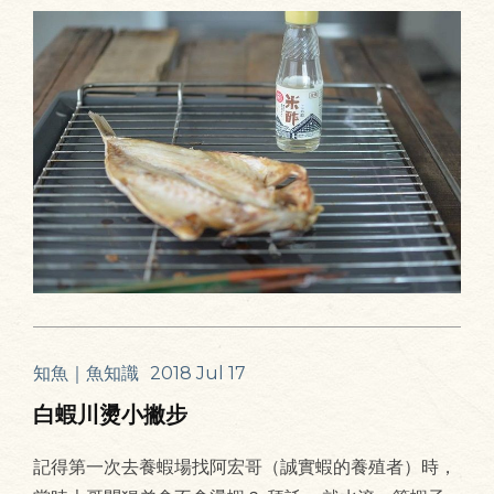
知魚｜魚知識
2018 Jul 17
白蝦川燙小撇步
記得第一次去養蝦場找阿宏哥（誠實蝦的養殖者）時，