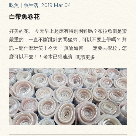
吃魚｜魚生活
2019 Mar 04
白帶魚卷花
好美的花。 今天早上起床有特別困難嗎？布拉魚倒是蠻
嚴重的，一直不斷跳針的問猩弟，可以不要上學嗎？ 拜
託～開什麼玩笑！今天 「無論如何」一定要去學校，怎
麼可以不去！！老木已經連續
閱讀更多