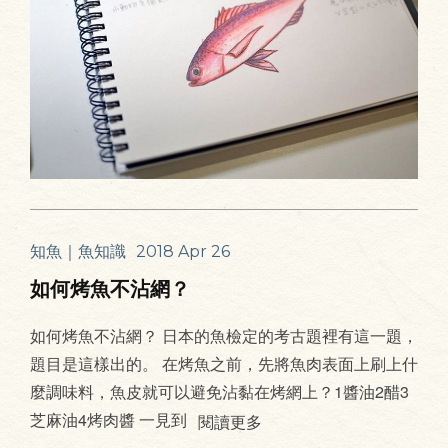
知魚｜魚知識
2018 Apr 26
如何烤魚不沾網？
如何烤魚不沾網？ 日本的魚檢定的考古題裡有這一題，
題目是這樣出的。 在烤魚之前，先將魚肉表面上刷上什
麼調味料，魚皮就可以避免沾黏在烤網上？1醬油2醋3
芝麻油4烤肉醬 一見到
閱讀更多