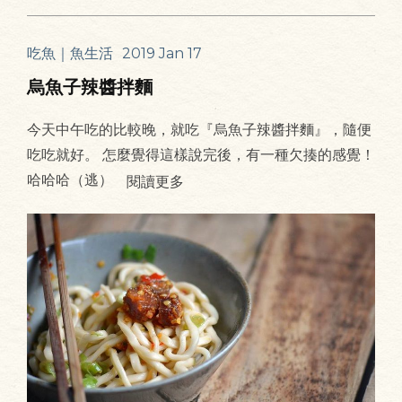
吃魚｜魚生活
2019 Jan 17
烏魚子辣醬拌麵
今天中午吃的比較晚，就吃『烏魚子辣醬拌麵』，隨便
吃吃就好。 怎麼覺得這樣說完後，有一種欠揍的感覺！
哈哈哈（逃）
閱讀更多