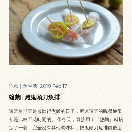
吃魚｜魚生活
2019 Feb 17
鹽麴│烤鬼頭刀魚排
通常星期天是最懶得煮飯的日子，所以這天的晚餐通常
都是比較不花時間的。 像今天，直接用了『鹽麴』就搞
定了一餐，完全沒有其他調味料，把鬼頭刀魚排前後面