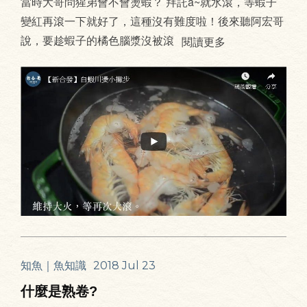
當時大哥問猩弟會不會燙蝦？ 拜託a~就水滾，等蝦子
變紅再滾一下就好了，這種沒有難度啦！後來聽阿宏哥
說，要趁蝦子的橘色腦漿沒被滾
閱讀更多
知魚｜魚知識
2018 Jul 23
什麼是熟卷?