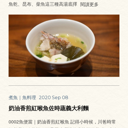
魚乾、昆布、柴魚這三種高湯底擇
閱讀更多
煮魚｜魚料理
2020 Sep 08
奶油香煎紅喉魚佐時蔬義大利麵
0002魚便當｜奶油香煎紅喉魚 記得小時候，川爸時常