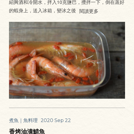
紹興酒和冷開水，拌入10克鹽巴，攪拌一下，倒在蒸好
的蝦身上，送入冰箱，變冰之後
閱讀更多
煮魚｜魚料理
2020 Sep 22
香烤油漬鯖魚