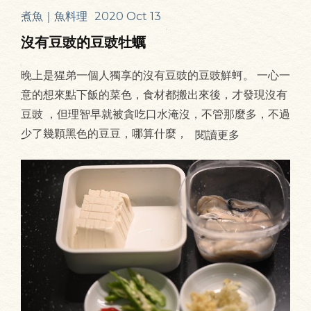
煮魚｜魚料理
2020 Oct 13
沒有豆豉的豆豉牡蠣
晚上是猩弟一個人獨享的沒有豆豉的豆豉鮮蚵。 一心一
意的想來點下飯的菜色，食材都搬出來後，才發現沒有
豆豉 ，但理智早就被貪吃口水淹沒，不管那麼多，不過
少了幾顆黑色的豆豆，哪算什麼，
閱讀更多