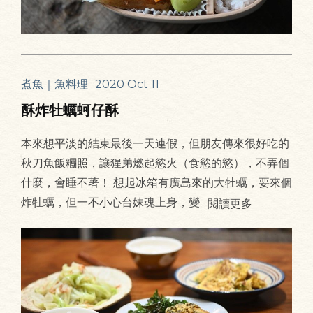
煮魚｜魚料理
2020 Oct 11
酥炸牡蠣蚵仔酥
本來想平淡的結束最後一天連假，但朋友傳來很好吃的
秋刀魚飯糰照，讓猩弟燃起慾火（食慾的慾），不弄個
什麼，會睡不著！ 想起冰箱有廣島來的大牡蠣，要來個
炸牡蠣，但一不小心台妹魂上身，變
閱讀更多