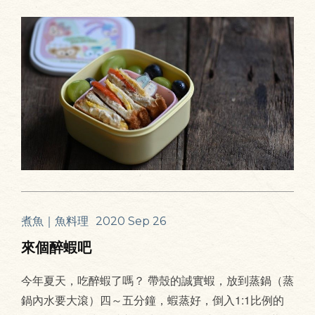
煮魚｜魚料理
2020 Sep 26
來個醉蝦吧
今年夏天，吃醉蝦了嗎？ 帶殼的誠實蝦，放到蒸鍋（蒸
鍋內水要大滾）四～五分鐘，蝦蒸好，倒入1:1比例的