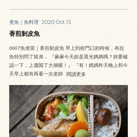
煮魚｜魚料理
2020 Oct 13
香煎剝皮魚
0007魚便當｜香煎剝皮魚 早上到校門口的時候，布拉
魚特別問了猩弟， 『麻麻今天妳是晨光媽媽嗎？妳要確
認一下，上週闖了大禍喔！』 『有！媽媽昨天晚上和今
天早上都有再看一次老師
閱讀更多