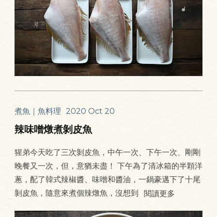
煮魚｜魚料理
2020 Oct 20
辣味噌燉煮剝皮魚
猩弟今天吃了三次剝皮魚，中午一次、下午一次、剛剛
晚餐又一次，但，意猶未盡！ 下午為了清冰箱的半顆洋
蔥，配了韓式辣椒醬、味噌和醬油，一鍋豪邁下了十尾
剝皮魚，隨意來煮個辣燉魚，沒想到
閱讀更多