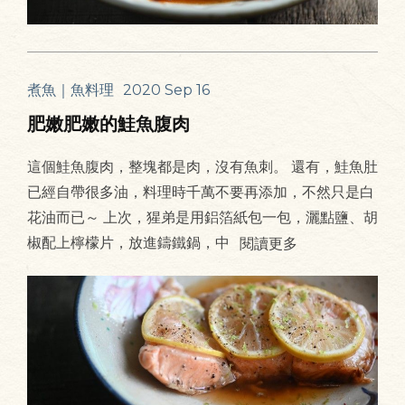
煮魚｜魚料理
2020 Sep 16
肥嫩肥嫩的鮭魚腹肉
這個鮭魚腹肉，整塊都是肉，沒有魚刺。 還有，鮭魚肚
已經自帶很多油，料理時千萬不要再添加，不然只是白
花油而已～ 上次，猩弟是用鋁箔紙包一包，灑點鹽、胡
椒配上檸檬片，放進鑄鐵鍋，中
閱讀更多