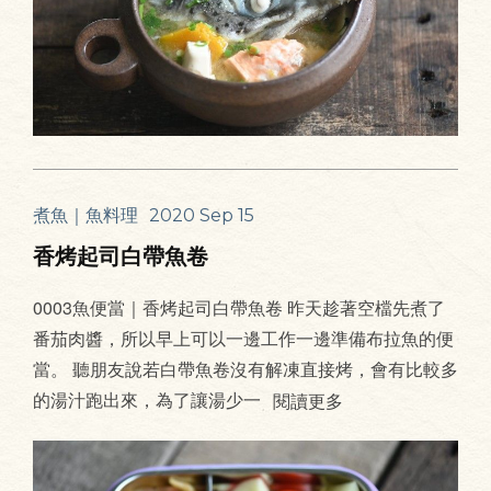
煮魚｜魚料理
2020 Sep 15
香烤起司白帶魚卷
0003魚便當｜香烤起司白帶魚卷 昨天趁著空檔先煮了
番茄肉醬，所以早上可以一邊工作一邊準備布拉魚的便
當。 聽朋友說若白帶魚卷沒有解凍直接烤，會有比較多
的湯汁跑出來，為了讓湯少一
閱讀更多