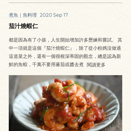
煮魚｜魚料理
2020 Sep 17
茄汁燒蝦仁
都是因為有了小孩，人生開始增加許多歷練和嘗試。 其
中一項就是這個『茄汁燒蝦仁』，除了從小粉媽沒做過
這道菜之外，還有一個很根深蒂固的觀念，總是認為新
鮮的魚蝦，千萬不要用蕃茄或醬去煮
閱讀更多