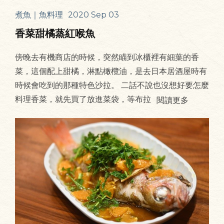
煮魚｜魚料理
2020 Sep 03
香菜甜橘蒸紅喉魚
傍晚去有機商店的時候，突然瞄到冰櫃裡有細葉的香
菜，這個配上甜橘，淋點橄欖油，是去日本居酒屋時有
時候會吃到的那種特色沙拉。 二話不說也沒想好要怎麼
料理香菜，就先買了放進菜袋，等布拉
閱讀更多