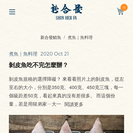
0
新合發鯖魚
煮魚｜魚料理
煮魚｜魚料理
2020 Oct 21
剝皮魚吃不完怎麼辦？
剝皮魚規格的選擇障礙？ 來看看照片上的剝皮魚，從左
至右的大小，分別是350克、400克、450克三塊，每一
個級距差50克，看起來真的沒有差很多。 而這個份
量，若是用猩弟家ㄧ大一
閱讀更多