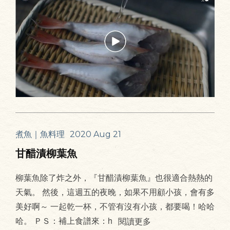
煮魚｜魚料理
2020 Aug 21
甘醋漬柳葉魚
柳葉魚除了炸之外，『甘醋漬柳葉魚』也很適合熱熱的
天氣。 然後，這週五的夜晚，如果不用顧小孩，會有多
美好啊～ 一起乾一杯，不管有沒有小孩，都要喝！哈哈
哈。 ＰＳ：補上食譜來：h
閱讀更多