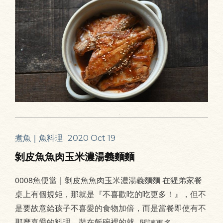
煮魚｜魚料理
2020 Oct 19
剝皮魚魚肉玉米濃湯義麵麵
0008魚便當｜剝皮魚魚肉玉米濃湯義麵麵 在猩弟家餐
桌上有個規矩，那就是『不喜歡吃的吃更多！』，但不
是要故意給孩子不喜愛的食物加倍，而是當餐即使有不
那麼喜愛的料理，裝在飯碗裡的就
閱讀更多