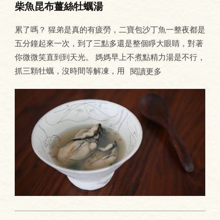
柴魚昆布薑絲牡蠣湯
累了嗎？ 猩弟是真的有疲勞，二寶包沙丁魚一整夜都是
五分鐘起來一次，到了三點多還是整個睜大眼睛，對著
你微微笑直到到天光。 媽媽早上不煮點精力湯是不行，
抓三顆牡蠣，沒時間等解凍，用
閱讀更多