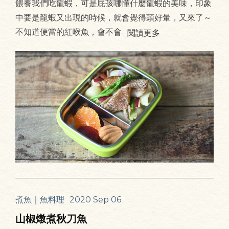
餵養我們吃龍蝦，可是屁孩哪懂什麼龍蝦的美味，印象
中要是龍蝦又出現的時候，就會覺得頭好暈，又來了～
不知道便當的紅喉魚，會不會
閱讀更多
煮魚｜魚料理
2020 Sep 06
山椒燉煮秋刀魚