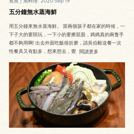
煮魚｜魚料理
2020 Sep 19
五分鐘無水蒸海鮮
用五分鐘來無水蒸海鮮。 當兩個孩子都在家的時候，一
下子大的要陪玩，一下小的要擦屁股，媽媽真的兩隻手
都不夠用啊! 出去外面吃飯很折磨，請吳伯毅送餐一次
性餐具又有點多，想來想去，覺
閱讀更多