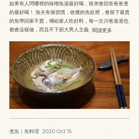
如果有人問哪裡的味噌魚湯最好喝，猩弟會回答爸爸煮
的最好喝！ 漁夫有個習慣，收獲的魚款裡，會留下最貴
的魚帶回家不賣，傳給家人吃好料，每一次川爸進港也
都會這樣做，而且不下廚大男人主義
閱讀更多
煮魚｜魚料理
2020 Oct 15