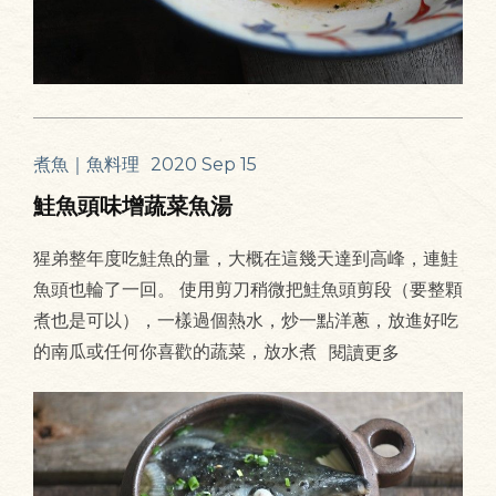
煮魚｜魚料理
2020 Sep 15
鮭魚頭味增蔬菜魚湯
猩弟整年度吃鮭魚的量，大概在這幾天達到高峰，連鮭
魚頭也輪了一回。 使用剪刀稍微把鮭魚頭剪段（要整顆
煮也是可以），一樣過個熱水，炒一點洋蔥，放進好吃
的南瓜或任何你喜歡的蔬菜，放水煮
閱讀更多