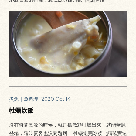
煮魚｜魚料理
2020 Oct 14
牡蠣炊飯
沒有時間煮飯的時候，就是抓幾顆牡蠣出來，就能華麗
登場，隨時宴客也沒問題啊！ 牡蠣退完冰後（請確實退