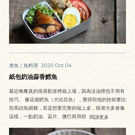
煮魚｜魚料理
2020 Oct 04
紙包奶油蒜香鱈魚
最近晚餐真的很喜歡派烤箱上場，因為沒油煙也不用有
技巧。 像這個鱈魚（大比目魚），覺得煎他的技術要比
煎馬頭魚困難，若是想要完整的端上桌，猩弟大多會像
這樣，一點奶油、蒜片、鹽巴再用烘
閱讀更多