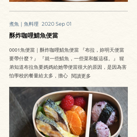
煮魚｜魚料理
2020 Sep 01
酥炸咖哩鯖魚便當
0001魚便當｜酥炸咖哩鯖魚便當 『布拉，妳明天便當
要帶什麼？』 『就一些鯖魚，一些菜和飯這樣。』 猩
弟知道布拉魚要媽媽給她帶便當很大的原因，是因為害
怕學校的餐量給太多，擔心
閱讀更多