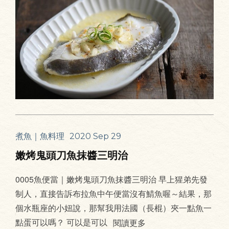
煮魚｜魚料理
2020 Sep 29
嫩烤鬼頭刀魚抹醬三明治
0005魚便當｜嫩烤鬼頭刀魚抹醬三明治 早上猩弟先發
制人，直接告訴布拉魚中午便當沒有鯖魚喔～結果，那
個水瓶座的小妞說，那幫我用法國（長棍）夾一點魚一
點蛋可以嗎？ 可以是可以
閱讀更多