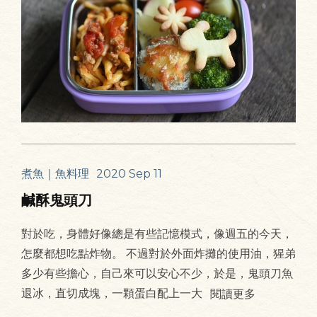
煮魚｜魚料理
2020 Sep 11
鹹酥鬼頭刀
對於吃，身體好像總是有些記憶模式，像週五的今天，
怎麼都想吃點炸物。 不過對於外面炸攤的使用油，猩弟
多少有些擔心，自己來可以安心不少，於是，鬼頭刀魚
退冰，直切成塊，一顆蛋白配上一大
閱讀更多