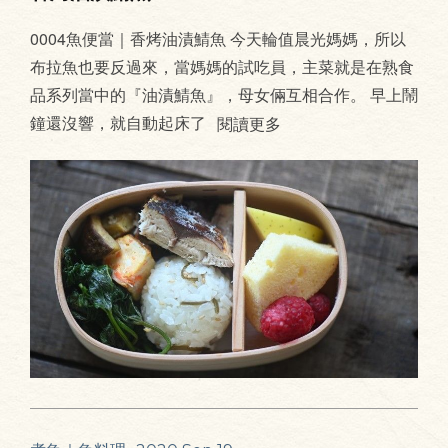
0004魚便當｜香烤油漬鯖魚 今天輪值晨光媽媽，所以
布拉魚也要反過來，當媽媽的試吃員，主菜就是在熟食
品系列當中的『油漬鯖魚』，母女倆互相合作。 早上鬧
鐘還沒響，就自動起床了
閱讀更多