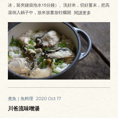
冰，裝夾鏈袋泡水15分鐘）、洗好米，切好薑末，把高
湯倒入鍋子中，放米放薑放牡蠣開
閱讀更多
煮魚｜魚料理
2020 Oct 17
川爸流味噌湯