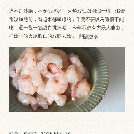
這不是沙腸，不要挑掉喔！ 火燒蝦仁跟明蝦一樣，蝦膏
還沒加熱前，看起來都綠綠的，千萬不要以為這個不能
吃，還一隻一隻認真挑掉呦～ 今年我們有盡最大能力，
把嬌小的火燒蝦仁的蝦腸去除，
閱讀更多
知魚｜魚知識
2025 Mar 23