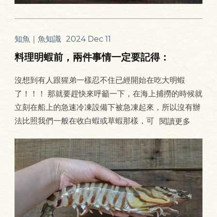
知魚｜魚知識
2024 Dec 11
料理明蝦前，兩件事情一定要記得：
沒想到有人跟猩弟一樣忍不住已經開始在吃大明蝦
了！！！ 那就要趕快來呼籲一下，在海上捕撈的時候就
立刻在船上的急速冷凍設備下被急凍起來，所以沒有辦
法比照我們一般在收白蝦或草蝦那樣，可
閱讀更多