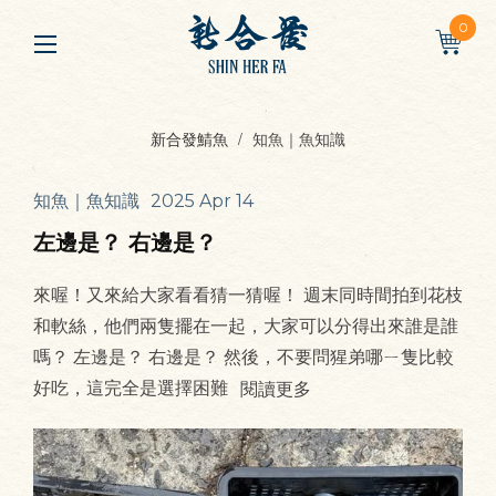
0
新合發鯖魚
知魚｜魚知識
知魚｜魚知識
2025 Apr 14
左邊是？ 右邊是？
來喔！又來給大家看看猜一猜喔！ 週末同時間拍到花枝
和軟絲，他們兩隻擺在一起，大家可以分得出來誰是誰
嗎？ 左邊是？ 右邊是？ 然後，不要問猩弟哪ㄧ隻比較
好吃，這完全是選擇困難
閱讀更多