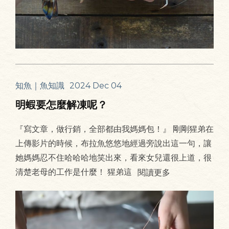
知魚｜魚知識
2024 Dec 04
明蝦要怎麼解凍呢？
『寫文章，做行銷，全部都由我媽媽包！』 剛剛猩弟在
上傳影片的時候，布拉魚悠悠地經過旁說出這一句，讓
她媽媽忍不住哈哈哈地笑出來，看來女兒還很上道，很
清楚老母的工作是什麼！ 猩弟這
閱讀更多