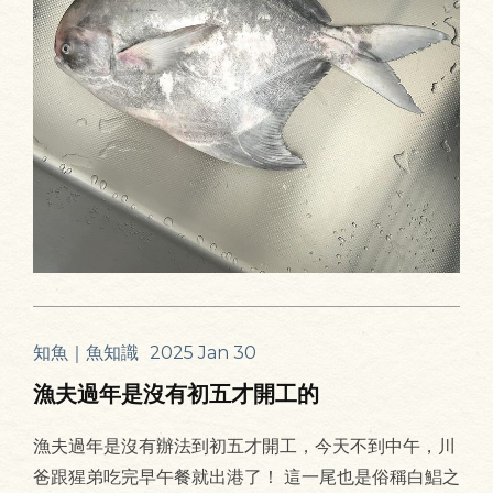
知魚｜魚知識
2025 Jan 30
漁夫過年是沒有初五才開工的
漁夫過年是沒有辦法到初五才開工，今天不到中午，川
爸跟猩弟吃完早午餐就出港了！ 這一尾也是俗稱白鯧之