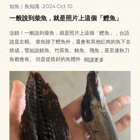
知魚｜魚知識
2024 Oct 10
一般說到柴魚，就是照片上這個「鰹魚」
沒錯！一般說到柴魚，就是照片上這個「鰹魚」，台語
說是左棍。 柴魚除了鰹魚外，還會有其他紅肉的魚下去
焙成，譬如說鯖魚、竹莢魚、鮪魚、飛魚，甚至連秋刀
魚都會有。 但是從焙好的魚體外
閱讀更多