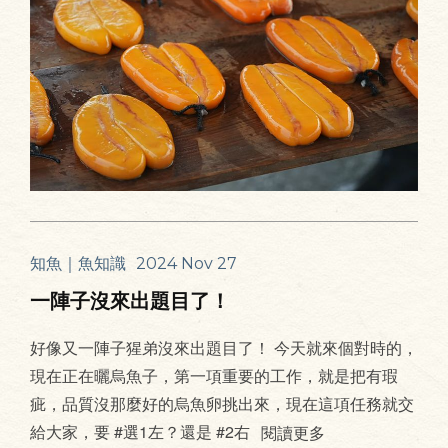
知魚｜魚知識
2024 Nov 27
一陣子沒來出題目了！
好像又一陣子猩弟沒來出題目了！ 今天就來個對時的，
現在正在曬烏魚子，第一項重要的工作，就是把有瑕
疵，品質沒那麼好的烏魚卵挑出來，現在這項任務就交
給大家，要 #選1左？還是 #2右
閱讀更多