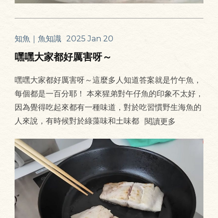
知魚｜魚知識
2025 Jan 20
嘿嘿大家都好厲害呀～
嘿嘿大家都好厲害呀～這麼多人知道答案就是竹午魚，
每個都是一百分耶！ 本來猩弟對午仔魚的印象不太好，
因為覺得吃起來都有一種味道，對於吃習慣野生海魚的
人來說，有時候對於綠藻味和土味都
閱讀更多