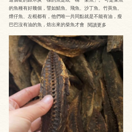
的魚種有好幾個，譬如鯖魚、飛魚、沙丁魚、竹莢魚、
煙仔魚、左棍都有，他們唯一共同點就是不能有油，瘦
巴巴沒有油的魚，焙出來的柴魚才會
閱讀更多