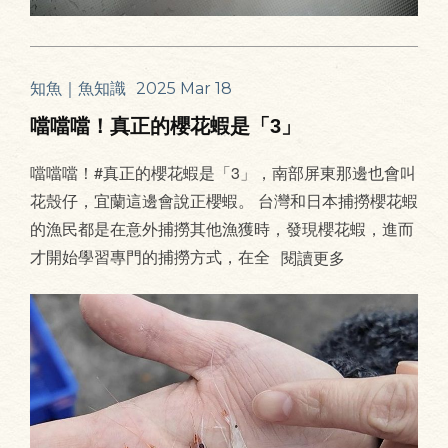
知魚｜魚知識
2025 Mar 18
噹噹噹！真正的櫻花蝦是「3」
噹噹噹！#真正的櫻花蝦是「3」，南部屏東那邊也會叫
花殼仔，宜蘭這邊會說正櫻蝦。 台灣和日本捕撈櫻花蝦
的漁民都是在意外捕撈其他漁獲時，發現櫻花蝦，進而
才開始學習專門的捕撈方式，在全
閱讀更多