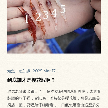
知魚｜魚知識
2025 Mar 17
到底誰才是櫻花蝦啊？
猩弟老師來出題目了！ 捕撈櫻花蝦吧漁船靠岸，遠遠看
裝蝦的箱子裡，會以為一整籃都是櫻花蝦，可是老船長
撈起一把，要猩弟仔細看看，一口氣怎麼變出這麼多分