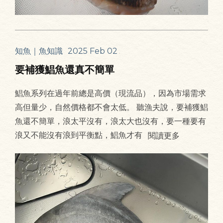
知魚｜魚知識
2025 Feb 02
要補獲鯧魚還真不簡單
鯧魚系列在過年前總是高價（現流品），因為市場需求
高但量少，自然價格都不會太低。 聽漁夫說，要補獲鯧
魚還不簡單，浪太平沒有，浪太大也沒有，要一種要有
浪又不能沒有浪到平衡點，鯧魚才有
閱讀更多