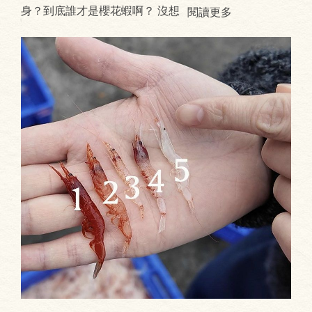
身？到底誰才是櫻花蝦啊？ 沒想
閱讀更多